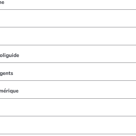
me
oliguide
rgents
umérique