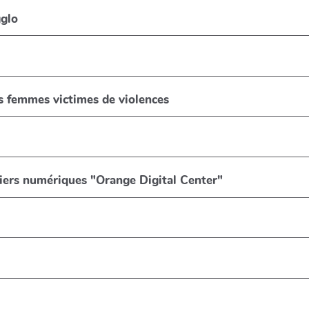
glo
s femmes victimes de violences
liers numériques "Orange Digital Center"