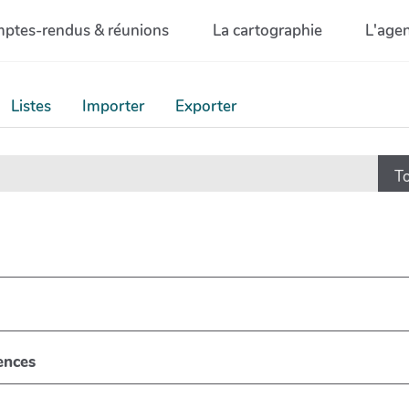
ptes-rendus & réunions
La cartographie
L'age
Listes
Importer
Exporter
ences