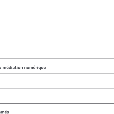
la médiation numérique
ammés